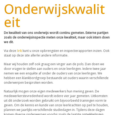
Onderwijskwalit
eit
De kwaliteit van ons onderwijs wordt continu gemeten. Externe partijen
zoals de onderwijsinspectie meten onze kwaliteit, maar ook intern doen
we dit.
Via deze
link
kunt u onze opbrengsten en inspectierapporten inzien. Ook
staat op deze site allerlei andere informatie.
Maar wij houden zelf ook graag een vinger aan de pols. Dan doen we
door vragen te stellen aan ouders en onze leerlingen. Iedere twee jaar
nemen we een enquête af onder de ouders van onze leerlingen. We
hebben een klankbordgroep bestaande uit ouders waarin verschillende
onderwerpen besproken worden.
Natuurlijk mogen onze eigen medewerkers hun mening geven. De
medewerkerstevredenheid wordt iedere vier jaar gemeten. Uitkomsten
uit dit onderzoek worden gebruikt om bijvoorbeeld trainingen vorm te
geven. Om de kennis en kunde van onze leerkrachten op peil te houden,
plannen we jaarlijks verschillende studiedagen in. Tijdens deze dagen
komen diverse onderwerpen voorbij zoals de laatste ontwikkelingen