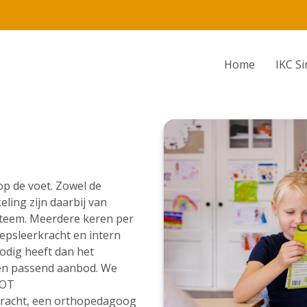
Home
IKC Si
op de voet. Zowel de
ling zijn daarbij van
ysteem. Meerdere keren per
epsleerkracht en intern
nodig heeft dan het
en passend aanbod. We
SOT
rkracht, een orthopedagoog